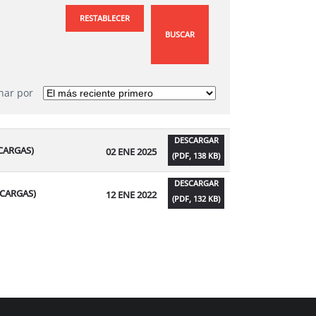
RESTABLECER
BUSCAR
nar por
DESCARGAR
SCARGAS)
02 ENE 2025
(
PDF,
138 KB
)
DESCARGAR
SCARGAS)
12 ENE 2022
(
PDF,
132 KB
)