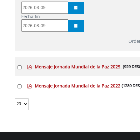
CALENDAR
Fecha fin
CALENDAR
Orde
Select
p
Mensaje Jornada Mundial de la Paz 2025.
(929 DE
an
d
item
f
Select
p
Mensaje Jornada Mundial de la Paz 2022
(1289 DE
an
d
item
f
Select
the
number
of
documents
per
page