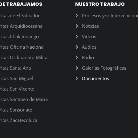
DE TRABAJAMOS
NUESTRO TRABAJO
ritas de El Salvador
Procesos y/o Intervencion
ritas Arquidiocesana
Noticias
ritas Chalatenango
Videos
ritas Oficina Nacional
Audios
ritas Ordinariato Militar
Radio
ritas Santa Ana
Galerías Fotográficas
ritas San Miguel
Documentos
ritas San Vicente
ritas Santiago de María
ritas Sonsonate
ritas Zacatecoluca