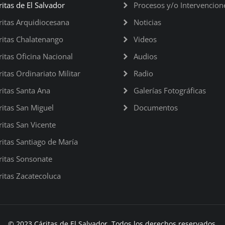
ritas de El Salvador
Procesos y/o Intervencion
ritas Arquidiocesana
Noticias
ritas Chalatenango
Videos
ritas Oficina Nacional
Audios
ritas Ordinariato Militar
Radio
ritas Santa Ana
Galerías Fotográficas
ritas San Miguel
Documentos
ritas San Vicente
ritas Santiago de María
ritas Sonsonate
ritas Zacatecoluca
© 2023 Cáritas de El Salvador. Todos los derechos reservados.