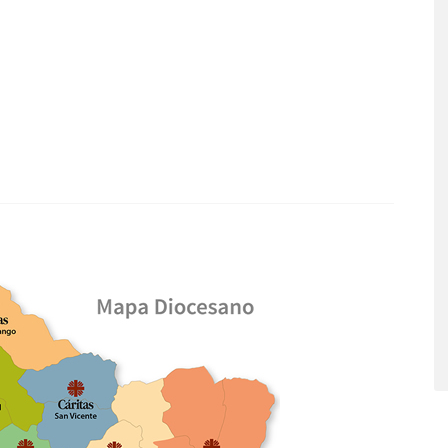
What
Faceb
Twitte
Email
Copy
Link