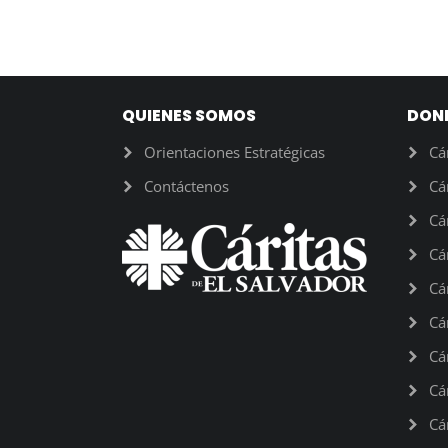
QUIENES SOMOS
DON
Orientaciones Estratégicas
Cá
Contáctenos
Cá
Cá
Cá
Cá
Cá
Cá
Cá
Cá