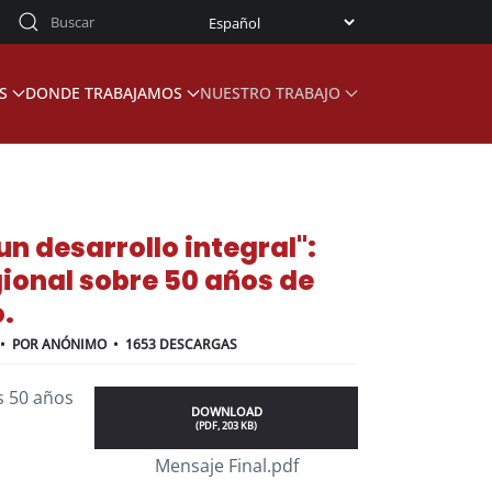
S
DONDE TRABAJAMOS
NUESTRO TRABAJO
 desarrollo integral":
ional sobre 50 años de
.
POR
ANÓNIMO
1653 DESCARGAS
s 50 años
DOWNLOAD
(
PDF,
203 KB
)
Mensaje Final.pdf