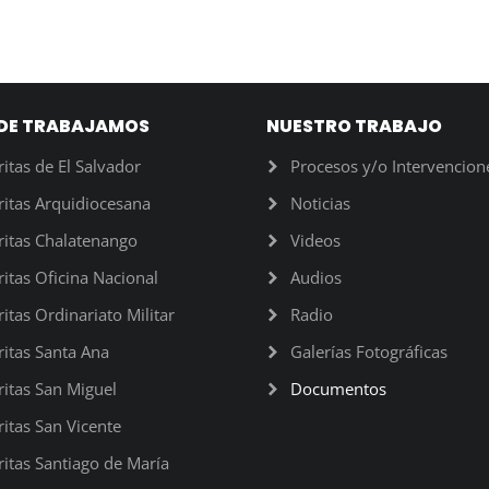
DE TRABAJAMOS
NUESTRO TRABAJO
ritas de El Salvador
Procesos y/o Intervencion
ritas Arquidiocesana
Noticias
ritas Chalatenango
Videos
ritas Oficina Nacional
Audios
ritas Ordinariato Militar
Radio
ritas Santa Ana
Galerías Fotográficas
ritas San Miguel
Documentos
ritas San Vicente
ritas Santiago de María