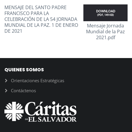
MENSAJE DEL SANTO PADRE
DOWNLOAD
FRANCISCO PARA LA
(
PDF,
149 KB
)
CELEBRACIÓN DE LA 54 JORNADA
MUNDIAL DE LA PAZ. 1 DE ENERO
Mensaje Jornada
DE 2021
Mundial de la Paz
2021.pdf
QUIENES SOMOS
Orientaciones Estratégicas
Contáctenos