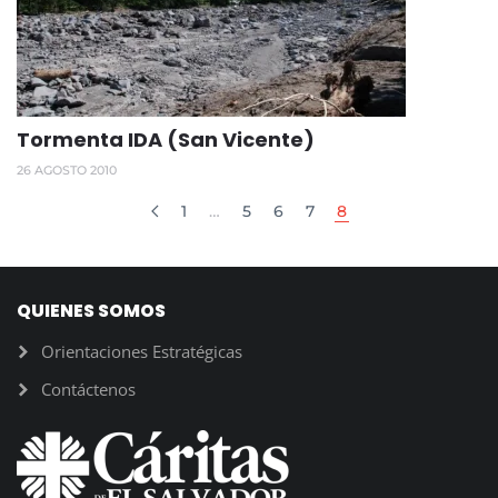
Tormenta IDA (San Vicente)
26 AGOSTO 2010
1
…
5
6
7
8
QUIENES SOMOS
Orientaciones Estratégicas
Contáctenos