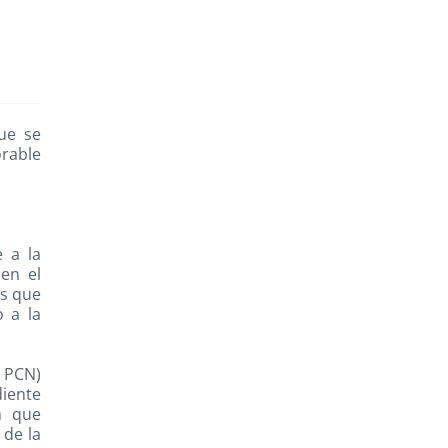
Twitter
Email
Copy
que se
Link
orable
 a la
 en el
es que
 a la
l PCN)
diente
n que
 de la