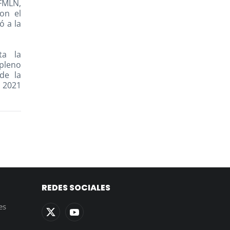
FMLN,
on el
ó a la
ta la
pleno
de la
o 2021
REDES SOCIALES
es