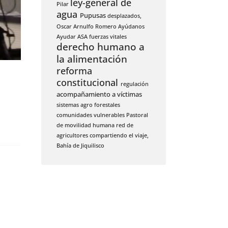
ley-general de
Pilar
agua
Pupusas
desplazados,
Oscar Arnulfo Romero
Ayúdanos
Ayudar
ASA
fuerzas vitales
derecho humano a
la alimentación
reforma
constitucional
regulación
acompañamiento a víctimas
sistemas agro forestales
comunidades vulnerables
Pastoral
de movilidad humana
red de
agricultores
compartiendo el viaje,
Bahía de Jiquilisco
WhatsApp
Facebook