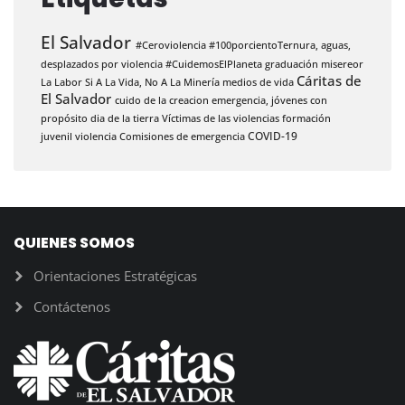
El Salvador
#Ceroviolencia #100porcientoTernura,
aguas,
desplazados por violencia
#CuidemosElPlaneta
graduación
misereor
Cáritas de
La Labor
Si A La Vida, No A La Minería
medios de vida
El Salvador
cuido de la creacion
emergencia,
jóvenes con
propósito
dia de la tierra
Víctimas de las violencias
formación
COVID-19
juvenil
violencia
Comisiones de emergencia
QUIENES SOMOS
Orientaciones Estratégicas
Contáctenos