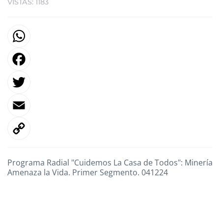
VISTAS: 1183
F
T
E
Programa Radial "Cuidemos La Casa de Todos": Minería
L
Amenaza la Vida. Primer Segmento. 041224