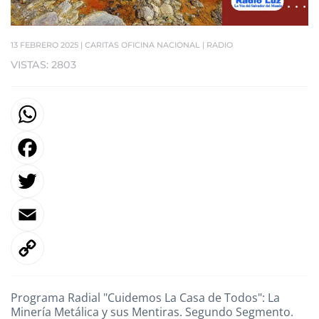
13 FEBRERO 2025
| CARITAS OFICINA NACIONAL |
RADIO
VISTAS: 2803
F
T
E
Programa Radial "Cuidemos La Casa de Todos": La
L
Minería Metálica y sus Mentiras. Segundo Segmento.