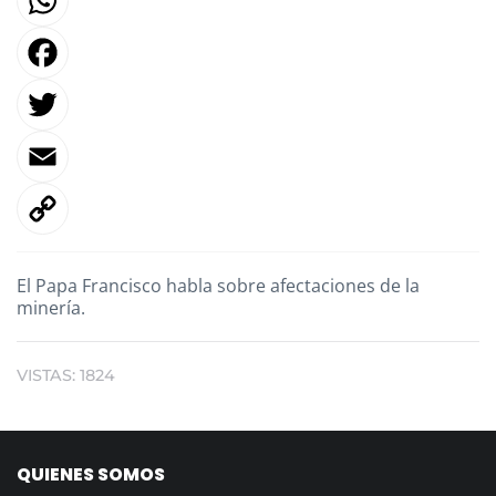
F
T
E
El Papa Francisco habla sobre afectaciones de la
L
minería.
VISTAS: 1824
QUIENES SOMOS