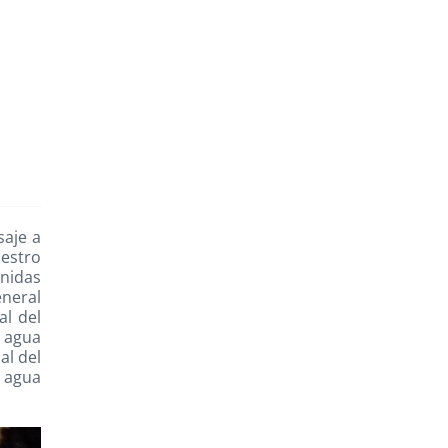
WhatsApp
Facebook
Twitter
Email
Copy
saje a
Link
uestro
Unidas
eneral
al del
l agua
al del
 agua