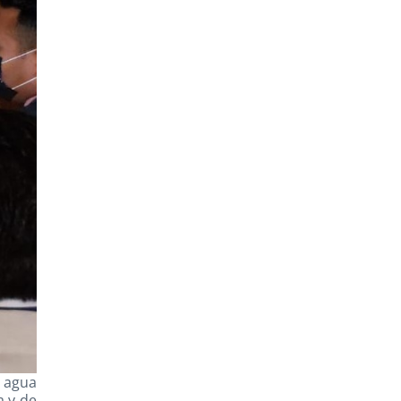
l agua
a y de