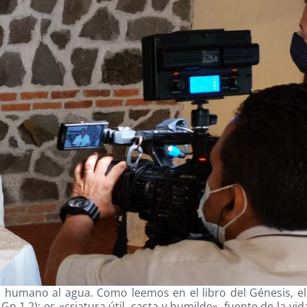
o humano al agua. Como leemos en el libro del Génesis, e
Gn 1,2); es «criatura útil, casta y humilde», fuente de la vid