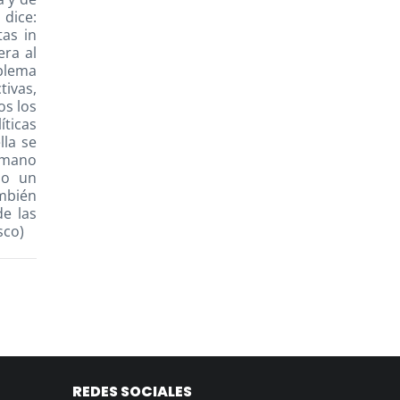
 dice:
tas in
era al
blema
tivas,
os los
ticas
lla se
humano
do un
ambién
de las
sco)
REDES SOCIALES