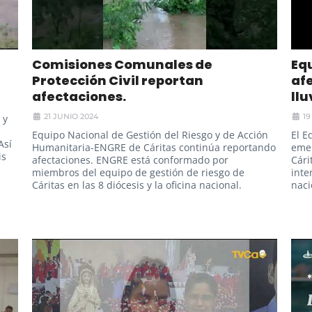
Comisiones Comunales de
Eq
Protección Civil reportan
afe
afectaciones.
llu
21 JUNIO 2024
19
 y
Equipo Nacional de Gestión del Riesgo y de Acción
El E
Así
Humanitaria-ENGRE de Cáritas continúa reportando
emer
is
afectaciones. ENGRE está conformado por
Cári
miembros del equipo de gestión de riesgo de
inte
Cáritas en las 8 diócesis y la oficina nacional.
naci