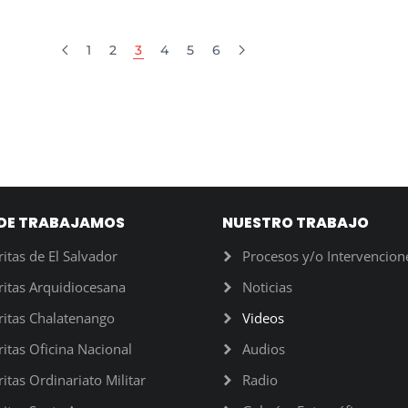
1
2
3
4
5
6
DE TRABAJAMOS
NUESTRO TRABAJO
ritas de El Salvador
Procesos y/o Intervencion
ritas Arquidiocesana
Noticias
ritas Chalatenango
Videos
ritas Oficina Nacional
Audios
ritas Ordinariato Militar
Radio