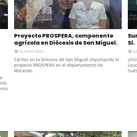
Proyecto PROSPERA, componente
Su
agrícola en Diócesis de San Miguel.
Si.
22 MAYO 2024
2
Cáritas en la Diócesis de San Miguel impulsando el
¡Ini
proyecto PROSPERA en el departamento de
Laud
Morazán.
nues
ar
anto
ento