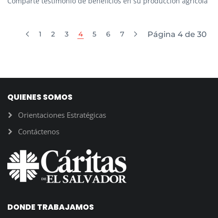
Comparte testimonio de beneficios en su producción agrícola
1
2
3
4
5
6
7
Página 4 de 30
QUIENES SOMOS
Orientaciones Estratégicas
Contáctenos
DONDE TRABAJAMOS