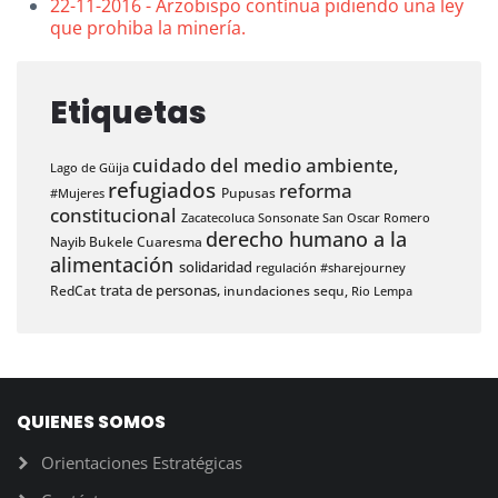
22-11-2016 - Arzobispo contínua pidiendo una ley
que prohiba la minería.
Etiquetas
cuidado del medio ambiente,
Lago de Güija
refugiados
reforma
Pupusas
#Mujeres
constitucional
Zacatecoluca
Sonsonate
San Oscar Romero
derecho humano a la
Nayib Bukele
Cuaresma
alimentación
solidaridad
regulación
#sharejourney
trata de personas,
RedCat
inundaciones
sequ,
Rio Lempa
QUIENES SOMOS
Orientaciones Estratégicas